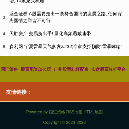
增, 10家龙头梳理
盛金证券 A股需要走出一条符合国情的发展之路, 任何背
3、
离国情之举皆不可行
天胜资产 交易所出手! 量化高频遇减速带
4、
森利网 宁夏雷暴天气多发&#32;专家支招预防“雷暴哮喘”
5、
国汇策略
股票配资怎么玩
广州股票杠杆配资
实盘股票杠杆平台
友情链接：
Powered by
国汇策略
RSS地图
HTML地图
Copyright
© 2023-2026