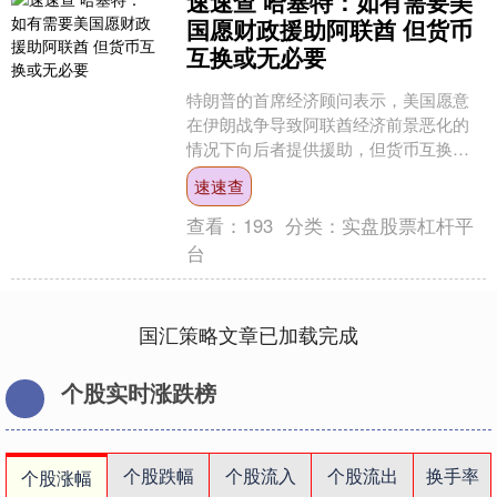
速速查 哈塞特：如有需要美
国愿财政援助阿联酋 但货币
互换或无必要
特朗普的首席经济顾问表示，美国愿意
在伊朗战争导致阿联酋经济前景恶化的
情况下向后者提供援助，但货币互换额
度很可能没有必要。 国家经济委员会主
速速查
任凯文·哈塞特周一被问....
查看：
193
分类：
实盘股票杠杆平
台
国汇策略文章已加载完成
个股实时涨跌榜
个股跌幅
个股流入
个股流出
换手率
个股涨幅