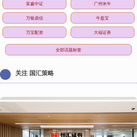
富鑫中证
广州米牛
万银鼎信
牛盈宝
万宝配资
大福证券
全部话题标签
关注 国汇策略