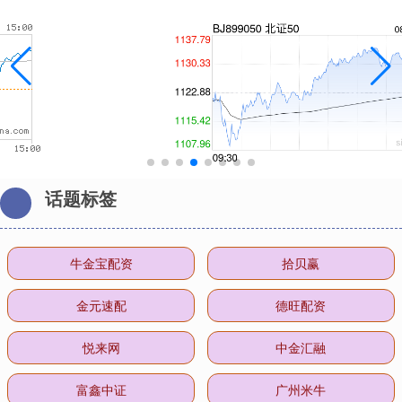
话题标签
牛金宝配资
拾贝赢
金元速配
德旺配资
悦来网
中金汇融
富鑫中证
广州米牛