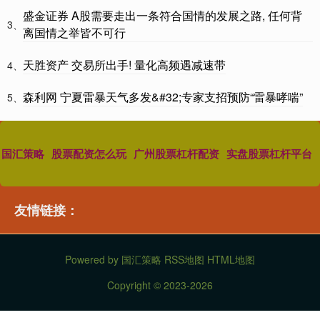
盛金证券 A股需要走出一条符合国情的发展之路, 任何背
3、
离国情之举皆不可行
天胜资产 交易所出手! 量化高频遇减速带
4、
森利网 宁夏雷暴天气多发&#32;专家支招预防“雷暴哮喘”
5、
国汇策略
股票配资怎么玩
广州股票杠杆配资
实盘股票杠杆平台
友情链接：
Powered by
国汇策略
RSS地图
HTML地图
Copyright
© 2023-2026