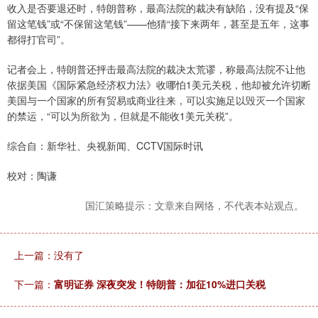
收入是否要退还时，特朗普称，最高法院的裁决有缺陷，没有提及“保
留这笔钱”或“不保留这笔钱”——他猜“接下来两年，甚至是五年，这事
都得打官司”。
记者会上，特朗普还抨击最高法院的裁决太荒谬，称最高法院不让他
依据美国《国际紧急经济权力法》收哪怕1美元关税，他却被允许切断
美国与一个国家的所有贸易或商业往来，可以实施足以毁灭一个国家
的禁运，“可以为所欲为，但就是不能收1美元关税”。
综合自：新华社、央视新闻、CCTV国际时讯
校对：陶谦
国汇策略提示：文章来自网络，不代表本站观点。
上一篇：没有了
下一篇：
富明证券 深夜突发！特朗普：加征10%进口关税