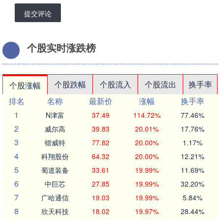
提交评论
个股实时涨跌榜
个股跌幅
个股流入
个股流出
换手率
个股涨幅
排名
名称
最新价
涨幅
换手率
1
N津富
37.49
114.72%
77.46%
2
威尔高
39.83
20.01%
17.76%
3
锴威特
77.82
20.00%
1.17%
4
科翔股份
64.32
20.00%
12.21%
5
蜀道装备
33.61
19.99%
11.69%
6
中巨芯
27.85
19.99%
32.20%
7
广哈通信
19.03
19.99%
5.84%
8
欣天科技
18.02
19.97%
28.44%