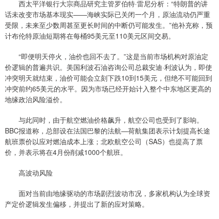
西太平洋银行大宗商品研究主管罗伯特·雷尼分析：“特朗普的讲
话未改变市场基本现实——海峡实际已关闭一个月，原油流动仍严重
受限，未来至少数周甚至更长时间的中断仍可能发生。”他补充称，预
计布伦特原油短期将在每桶95美元至110美元区间交易。
“即便明天停火，油价也回不去了。”这是当前市场机构对原油定
价逻辑的普遍共识。美国利波石油咨询公司总裁安迪·利波认为，即使
冲突明天就结束，油价可能会立刻下跌10到15美元，但绝不可能回到
冲突前约65美元的水平。因为市场已经开始计入整个中东地区更高的
地缘政治风险溢价。
与此同时，由于航空燃油价格飙升，航空公司也受到了影响。
BBC报道称，总部设在法国巴黎的法航—荷航集团表示计划提高长途
航班票价以应对燃油成本上涨；北欧航空公司（SAS）也提高了票
价，并表示将在4月份削减1000个航班。
高波动风险
面对当前由地缘驱动的市场剧烈波动市况，多家机构认为全球资
产定价逻辑发生偏移，并提出了新的应对策略。