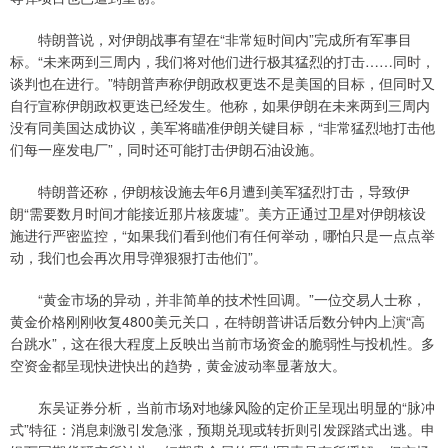
特朗普说，对伊朗战事有望在“非常短时间内”完成所有军事目
标。“未来两到三周内，我们将对他们进行极其猛烈的打击……同时，
谈判也在进行。”特朗普声称伊朗政权更迭不是美国的目标，但同时又
自行宣称伊朗政权更迭已经发生。他称，如果伊朗在未来两到三周内
没有同美国达成协议，美军将瞄准伊朗关键目标，“非常猛烈地打击他
们每一座发电厂”，同时还可能打击伊朗石油设施。
特朗普还称，伊朗核设施去年6月遭到美军猛烈打击，导致伊
朗“需要数月时间才能接近那片核废墟”。美方正通过卫星对伊朗核设
施进行严密监控，“如果我们看到他们有任何举动，哪怕只是一点点举
动，我们也会再次用导弹狠狠打击他们”。
“黄金市场的异动，并非简单的技术性回调。”一位交易人士称，
黄金价格刚刚收复4800美元关口，在特朗普讲话后数分钟内上演“高
台跳水”，这在很大程度上反映出当前市场资金的脆弱性与投机性。多
空资金都呈现快进快出的趋势，黄金波动率显著放大。
东吴证券分析，当前市场对地缘风险的定价正呈现出明显的“脉冲
式”特征：消息刺激引发急涨，预期兑现或转折则引发踩踏式出逃。申