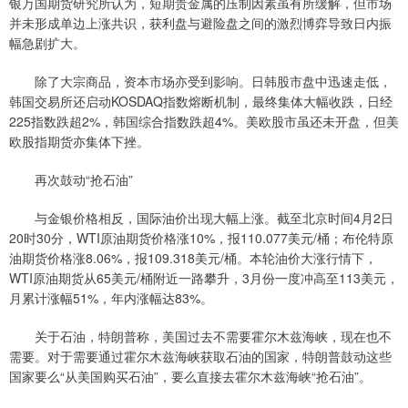
银万国期货研究所认为，短期贵金属的压制因素虽有所缓解，但市场
并未形成单边上涨共识，获利盘与避险盘之间的激烈博弈导致日内振
幅急剧扩大。
除了大宗商品，资本市场亦受到影响。日韩股市盘中迅速走低，
韩国交易所还启动KOSDAQ指数熔断机制，最终集体大幅收跌，日经
225指数跌超2%，韩国综合指数跌超4%。美欧股市虽还未开盘，但美
欧股指期货亦集体下挫。
再次鼓动“抢石油”
与金银价格相反，国际油价出现大幅上涨。截至北京时间4月2日
20时30分，WTI原油期货价格涨10%，报110.077美元/桶；布伦特原
油期货价格涨8.06%，报109.318美元/桶。本轮油价大涨行情下，
WTI原油期货从65美元/桶附近一路攀升，3月份一度冲高至113美元，
月累计涨幅51%，年内涨幅达83%。
关于石油，特朗普称，美国过去不需要霍尔木兹海峡，现在也不
需要。对于需要通过霍尔木兹海峡获取石油的国家，特朗普鼓动这些
国家要么“从美国购买石油”，要么直接去霍尔木兹海峡“抢石油”。