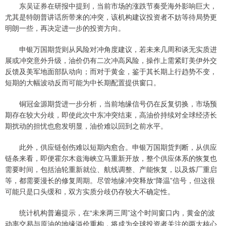
东吴证券在研报中提到，当前市场的涨跌节奏受海外影响巨大，
尤其是特朗普讲话所带来的冲突，该机构建议投资者不妨等待局势更
明朗一些，再决定进一步的投资方向。
申银万国期货则从风险对冲角度建议，若未来几周和谈无实质进
展或冲突意外升级，油价仍有二次冲高风险，操作上需紧盯美伊外交
反馈及美军地面部队动向；而对于黄金，鉴于其长期上行趋势不变，
短期的大幅波动反而可能为中长期配置提供窗口。
铜冠金源期货进一步分析，当前地缘信号仍在反复切换，市场预
期存在较大分歧，即使此次中东冲突结束，高油价持续对全球经济长
期扰动的担忧也愈发明显，油价难以回到之前水平。
此外，供应链创伤难以短期内愈合。申银万国期货判断，从供应
链条来看，即便霍尔木兹海峡立马重新开放，整个供应体系的恢复也
需要时间，包括油轮重新就位、航线调整、产能恢复，以及炼厂重启
等，都需要漫长的修复周期。尽管地缘冲突释放“降温”信号，但这很
可能只是口头缓和，双方实质分歧仍存较大不确定性。
统计机构普遍提示，在“未来两三周”这个时间窗口内，黄金的波
动率交易与原油的地缘溢价重构，将成为全球投资者关注的两大核心