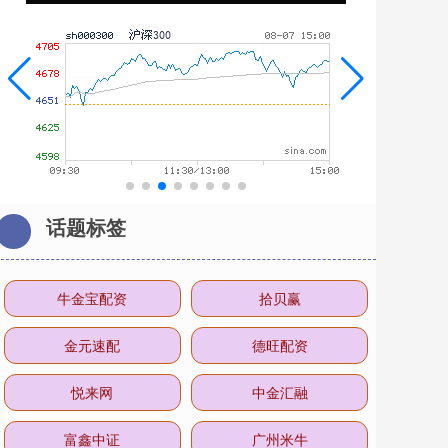
话题标签
牛金宝配资
拾贝赢
金元速配
德旺配资
悦来网
中金汇融
富鑫中证
广州米牛