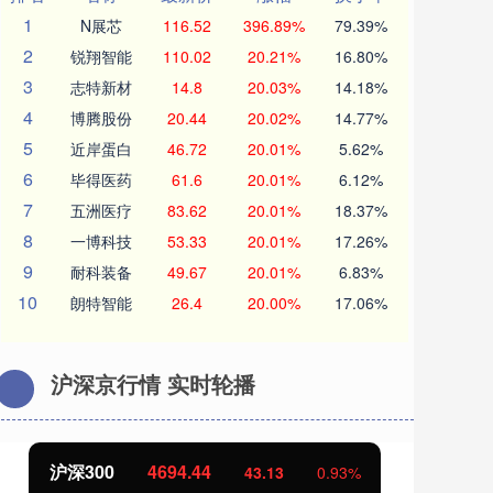
1
N展芯
116.52
396.89%
79.39%
2
锐翔智能
110.02
20.21%
16.80%
3
志特新材
14.8
20.03%
14.18%
4
博腾股份
20.44
20.02%
14.77%
5
近岸蛋白
46.72
20.01%
5.62%
6
毕得医药
61.6
20.01%
6.12%
7
五洲医疗
83.62
20.01%
18.37%
8
一博科技
53.33
20.01%
17.26%
9
耐科装备
49.67
20.01%
6.83%
10
朗特智能
26.4
20.00%
17.06%
沪深京行情 实时轮播
北证50
1134.24
创
11.37
1.01%