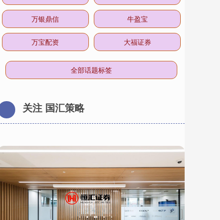
万银鼎信
牛盈宝
万宝配资
大福证券
全部话题标签
关注 国汇策略