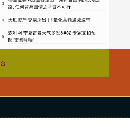
3、
路, 任何背离国情之举皆不可行
天胜资产 交易所出手! 量化高频遇减速带
4、
森利网 宁夏雷暴天气多发&#32;专家支招预
5、
防“雷暴哮喘”
平台