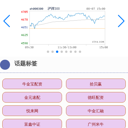
话题标签
牛金宝配资
拾贝赢
金元速配
德旺配资
悦来网
中金汇融
富鑫中证
广州米牛