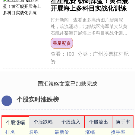
星星配资 砺剑深蓝！黄石舰
开展海上多科目实战化训练
打开新闻，查看更多高清图片碧海深
处，暗流涌动，北部战区海军某支队黄
石舰赴某海开展海上多科目实战化训
练。 碧海深处，暗流涌动，北部战区海
星星配资
军某支队黄石舰赴某海开展海....
查看：
100
分类：
广州股票杠杆配
资
国汇策略文章已加载完成
个股实时涨跌榜
个股跌幅
个股流入
个股流出
换手率
个股涨幅
排名
名称
最新价
涨幅
换手率