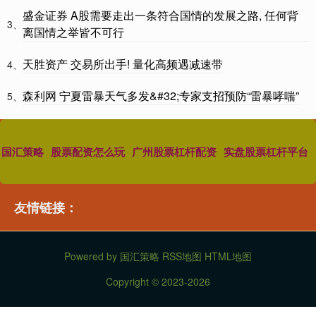
盛金证券 A股需要走出一条符合国情的发展之路, 任何背
3、
离国情之举皆不可行
天胜资产 交易所出手! 量化高频遇减速带
4、
森利网 宁夏雷暴天气多发&#32;专家支招预防“雷暴哮喘”
5、
国汇策略
股票配资怎么玩
广州股票杠杆配资
实盘股票杠杆平台
友情链接：
Powered by
国汇策略
RSS地图
HTML地图
Copyright
© 2023-2026