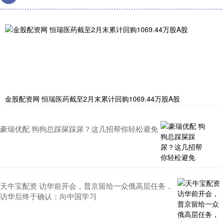
金股配资网 恒瑞医药截至2月末累计回购1069.44万股A股
豪瑞优配 狗狗总踩屎踩尿？这几招帮你轻松避免
天牛宝配资 访华前开会，普京留给一众俄高层任务，
访华后终于确认：向中国学习