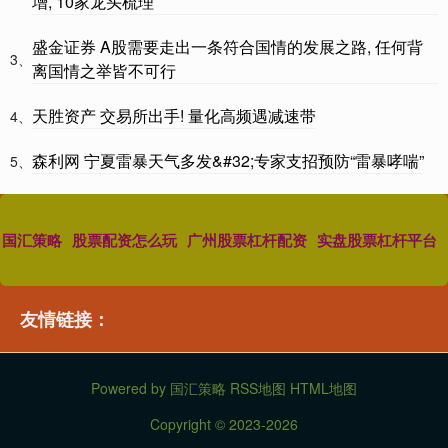
增, 10家龙头梳理
盛金证券 A股需要走出一条符合国情的发展之路, 任何背
3、
离国情之举皆不可行
天胜资产 交易所出手! 量化高频遇减速带
4、
森利网 宁夏雷暴天气多发&#32;专家支招预防“雷暴哮喘”
5、
国汇策略
股票配资怎么玩
广州股票杠杆配资
实盘股票杠杆平台
友情链接：
Powered by
国汇策略
RSS地图
HTML地图
Copyright
© 2023-2026