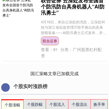
联合证券 云深处发布全国首
个防汛防台具身机器人“AI防
汛勇士”
4月16日，来自云深处的消息，云深处科
技与浙江省应急管理厅联手推出的具身
智能装备——AI防汛勇士正式发布，并在
杭州市余杭区径山镇水车坞开展地质灾
联合证券
害隐患排查直播演....
查看：
81
分类：
广州股票杠杆配
资
国汇策略文章已加载完成
个股实时涨跌榜
个股跌幅
个股流入
个股流出
换手率
个股涨幅