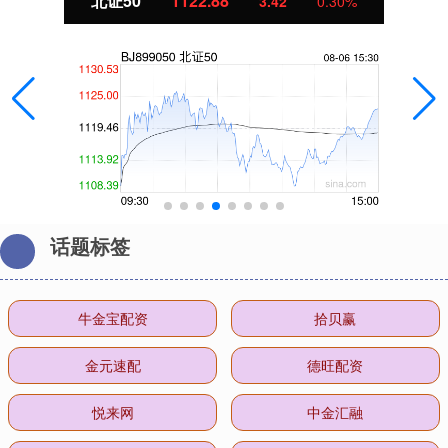
北证50
1122.88
3.42
0.30%
话题标签
牛金宝配资
拾贝赢
金元速配
德旺配资
悦来网
中金汇融