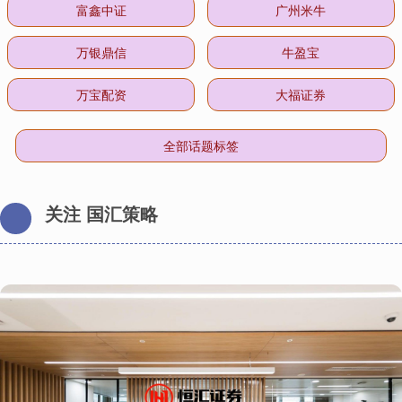
富鑫中证
广州米牛
万银鼎信
牛盈宝
万宝配资
大福证券
全部话题标签
关注 国汇策略