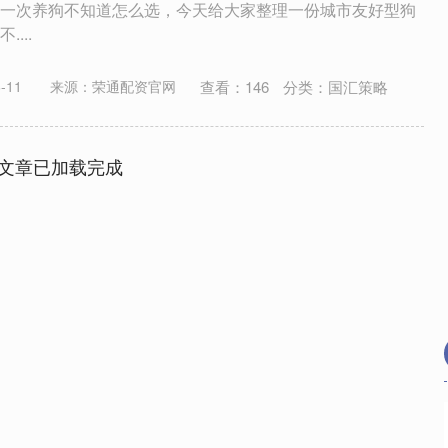
一次养狗不知道怎么选，今天给大家整理一份城市友好型狗
...
查看：
146
分类：
国汇策略
-11
来源：荣通配资官网
文章已加载完成
沪深300
4694.44
.42%
43.13
0.93%