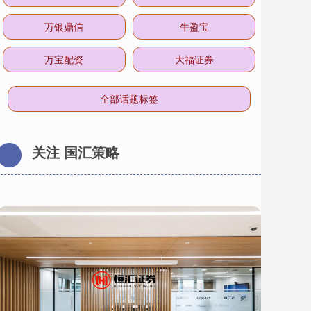
万银鼎信
牛盈宝
万宝配资
大福证券
全部话题标签
关注 国汇策略