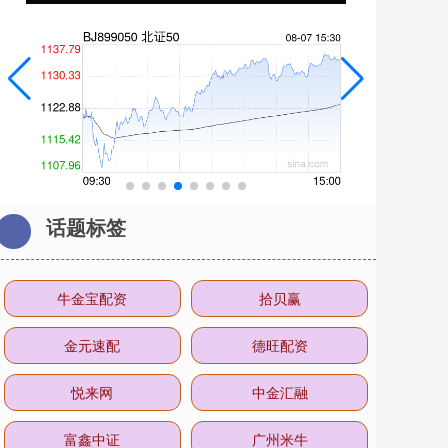
话题标签
牛金宝配资
拾贝赢
金元速配
德旺配资
悦来网
中金汇融
富鑫中证
广州米牛