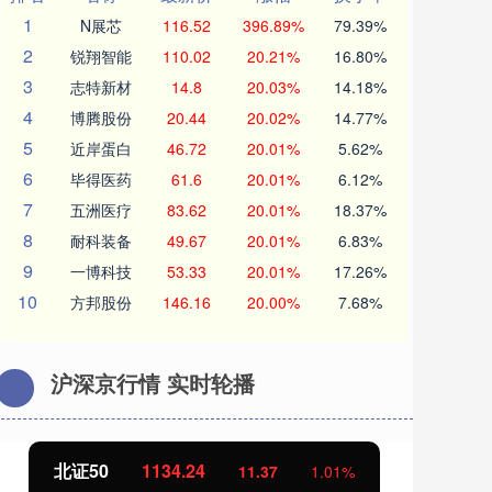
1
N展芯
116.52
396.89%
79.39%
2
锐翔智能
110.02
20.21%
16.80%
3
志特新材
14.8
20.03%
14.18%
4
博腾股份
20.44
20.02%
14.77%
5
近岸蛋白
46.72
20.01%
5.62%
6
毕得医药
61.6
20.01%
6.12%
7
五洲医疗
83.62
20.01%
18.37%
8
耐科装备
49.67
20.01%
6.83%
9
一博科技
53.33
20.01%
17.26%
10
方邦股份
146.16
20.00%
7.68%
沪深京行情 实时轮播
北证50
1134.24
创
11.37
1.01%