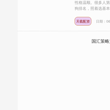
性格温顺。很多人第
狗排名，照着选基本不.
天载配资
日期：06
国汇策略
深证成指
14311.01
.68
1.02%
200.89
1