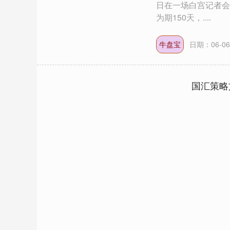
日在一场白宫记者会
为期150天，....
牛盘宝
日期：06-06
国汇策略
深证成指
14387.07
.35
0.75%
276.95
1