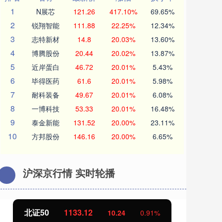
1
N展芯
121.26
417.10%
69.65%
2
锐翔智能
111.88
22.25%
12.34%
3
志特新材
14.8
20.03%
13.60%
4
博腾股份
20.44
20.02%
13.87%
5
近岸蛋白
46.72
20.01%
5.43%
6
毕得医药
61.6
20.01%
5.98%
7
耐科装备
49.67
20.01%
6.08%
8
一博科技
53.33
20.01%
16.48%
9
泰金新能
131.52
20.00%
23.11%
10
方邦股份
146.16
20.00%
6.65%
沪深京行情 实时轮播
北证50
1133.16
创
10.29
0.92%