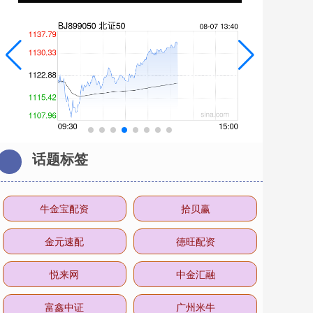
话题标签
牛金宝配资
拾贝赢
金元速配
德旺配资
悦来网
中金汇融
富鑫中证
广州米牛