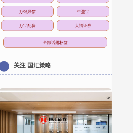
万银鼎信
牛盈宝
万宝配资
大福证券
全部话题标签
关注 国汇策略