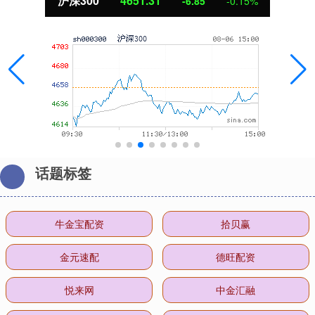
沪深300
4651.31
-6.85
-0.15%
话题标签
牛金宝配资
拾贝赢
金元速配
德旺配资
悦来网
中金汇融