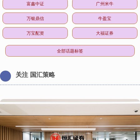
富鑫中证
广州米牛
万银鼎信
牛盈宝
万宝配资
大福证券
全部话题标签
关注 国汇策略