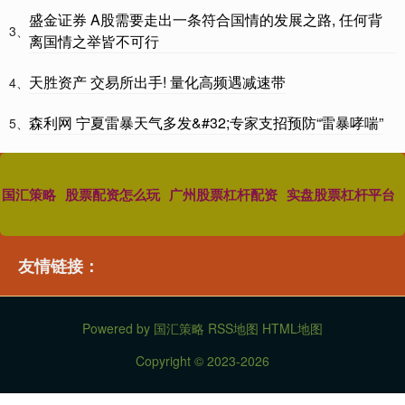
盛金证券 A股需要走出一条符合国情的发展之路, 任何背
3、
离国情之举皆不可行
天胜资产 交易所出手! 量化高频遇减速带
4、
森利网 宁夏雷暴天气多发&#32;专家支招预防“雷暴哮喘”
5、
国汇策略
股票配资怎么玩
广州股票杠杆配资
实盘股票杠杆平台
友情链接：
Powered by
国汇策略
RSS地图
HTML地图
Copyright
© 2023-2026