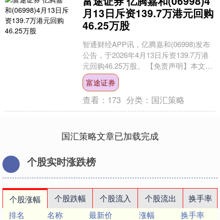
富途证券 亿腾嘉和(06998)4
月13日斥资139.7万港元回购
46.25万股
智通财经APP讯，亿腾嘉和(06998)发布
公告，于2026年4月13日斥资139.7万港
元回购46.25万股。 【免责声明】本文仅
代表作者本人观点，与和讯网无....
富途证券
查看：
173
分类：
国汇策略
国汇策略文章已加载完成
个股实时涨跌榜
个股跌幅
个股流入
个股流出
换手率
个股涨幅
排名
名称
最新价
涨幅
换手率