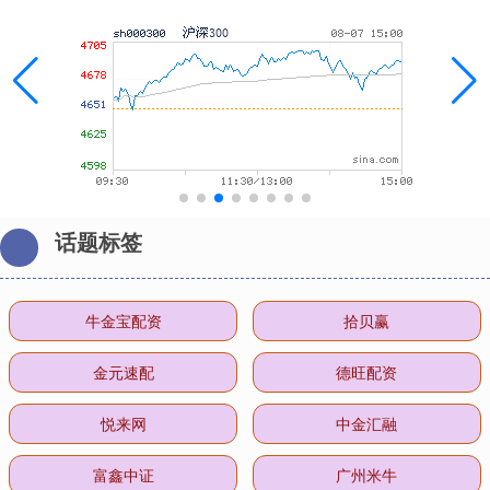
话题标签
牛金宝配资
拾贝赢
金元速配
德旺配资
悦来网
中金汇融
富鑫中证
广州米牛