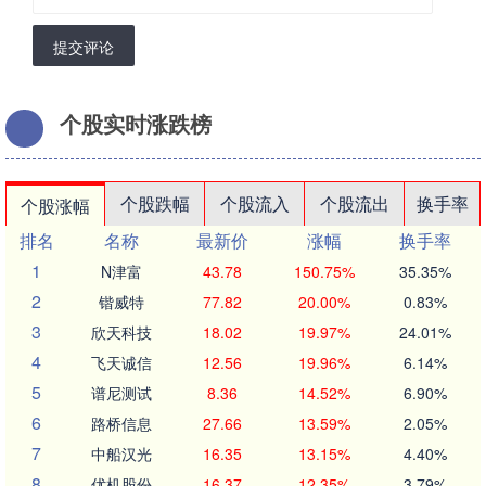
提交评论
个股实时涨跌榜
个股跌幅
个股流入
个股流出
换手率
个股涨幅
排名
名称
最新价
涨幅
换手率
1
N津富
43.78
150.75%
35.35%
2
锴威特
77.82
20.00%
0.83%
3
欣天科技
18.02
19.97%
24.01%
4
飞天诚信
12.56
19.96%
6.14%
5
谱尼测试
8.36
14.52%
6.90%
6
路桥信息
27.66
13.59%
2.05%
7
中船汉光
16.35
13.15%
4.40%
8
优机股份
16.37
12.35%
3.79%