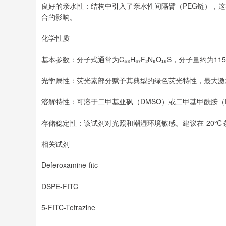
良好的亲水性：结构中引入了亲水性间隔臂（PEG链），
合的影响。
化学性质
基本参数：分子式通常为C₅₃H₆₇F₂N₉O₁₆S，分子量约为1
光学属性：荧光素部分赋予其典型的绿色荧光特性，最大激发波长约
溶解特性：可溶于二甲基亚砜（DMSO）或二甲基甲酰胺（
存储稳定性：该试剂对光照和潮湿环境敏感。建议在-20℃
相关试剂
Deferoxamine-fitc
DSPE-FITC
5-FITC-Tetrazine