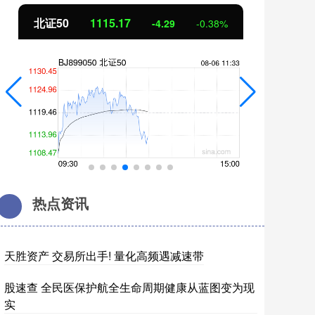
北证50
1115.17
创
-4.29
-0.38%
热点资讯
天胜资产 交易所出手! 量化高频遇减速带
股速查 全民医保护航全生命周期健康从蓝图变为现
实