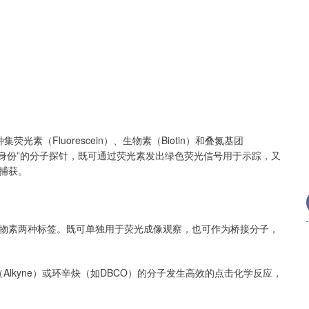
沪深300
4637.89
.52%
-20.27
-0.44%
是一种集荧光素（Fluorescein）、生物素（Biotin）和叠氮基团
双重身份”的分子探针，既可通过荧光素发出绿色荧光信号用于示踪，又
捕获。
物素两种标签。既可单独用于荧光成像观察，也可作为桥接分子，
Alkyne）或环辛炔（如DBCO）的分子发生高效的点击化学反应，