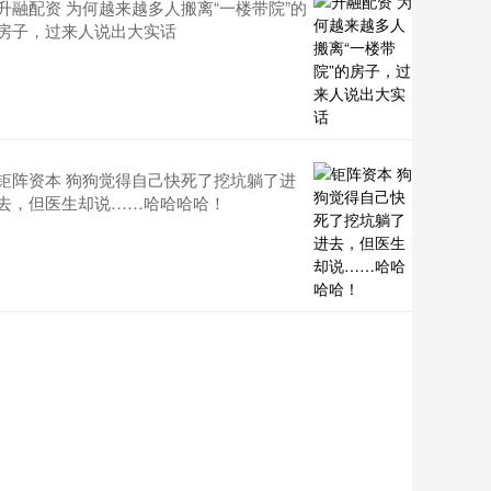
升融配资 为何越来越多人搬离“一楼带院”的
房子，过来人说出大实话
钜阵资本 狗狗觉得自己快死了挖坑躺了进
去，但医生却说……哈哈哈哈！