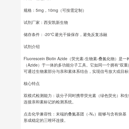
深证成指
14070.78
49
0.01%
-73.43
-0
规格：5mg，10mg（可按需定制）
试剂厂家：西安凯新生物
储存条件：-20℃避光干燥保存，避免反复冻融
试剂介绍
Fluorescein Biotin Azide（荧光素-生物素-叠氮化物）
（Azide）于一体的多功能分子工具。它如同一个拥有“
可通过生物素部分与亲和素体系结合，实现信号放大或目标
核心特点
双模式检测能力：该分子同时携带荧光素（绿色荧光）和生
连接亲和素标记的检测系统。
点击化学兼容性：末端的叠氮基团（-N₃）能够与含有炔基（
形成稳定的三唑环连接。