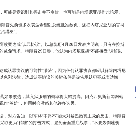
沪深300
4694.44
200.89
1.42%
43.13
可能是意识到其抨击并不奏效，也可能是内塔尼亚胡作此暗示。
特朗普先前也多次表达希望以总统批准赦免，还把内塔尼亚胡的官司
治猎巫”。
案达成“认罪协议”。以总统府4月26日发表声明说，只有在控辩
赦免请求。特朗普29日称，他认为内塔尼亚胡“不能接受”调解以
成认罪协议的可能性“渺茫”，因为任何认罪协议都应以解除内塔尼
以色列法律，达成认罪协议的关键条件是被告承认犯罪或表达悔
营如果败选，其入狱服刑的概率将大幅提高。阿克西奥斯新闻网站
视作“英雄”，但同时会激怒其他许多选民。
，对方告知，以军将“不得不”加大对黎巴嫩真主党的反击。特朗普
采取更为“精准”的打击方式，避免全面重启战事，“不要轰倒建筑