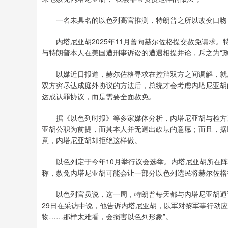
940.04
深证成指
14311.01
39.68
1.02%
一名未具名的以色列高官推测，特朗普之所以改变口吻，
内塔尼亚胡2025年11月曾向赫尔佐格提交赦免请求。
与特朗普本人在美国遭刑事诉讼的遭遇相提并论，斥之为“政
以媒近日报道，赫尔佐格寻求在控辩双方之间调解，就腐败
双方穷尽达成庭外协议的方法后，总统才会考虑内塔尼亚胡的
达成认罪协议，而是需要全面赦免。
据《以色列时报》等多家媒体分析，内塔尼亚胡与检方达
亚胡公职为前提，而其本人并无退出政坛的意愿；而且，据
意，内塔尼亚胡却拒绝这样做。
以色列定于今年10月举行议会选举。内塔尼亚胡所在阵
称，赦免内塔尼亚胡可能会让一部分以色列选民将赫尔佐格
以色列官员说，这一周，特朗普每天都与内塔尼亚胡通话
29日在采访中说，他告诉内塔尼亚胡，以军对黎军事行动应
物……那样太难看，会损害以色列形象”。