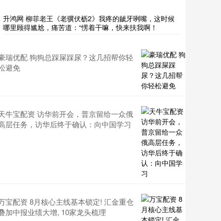
升鸿网 柳菲老王《老骥伏枥2》我疼的龇牙咧嘴，这时候
哪里顾得尴尬，痛苦道：“愣着干嘛，快来扶我啊！
豪瑞优配 狗狗总踩屎踩尿？这几招帮你轻
松避免
天牛宝配资 访华前开会，普京留给一众俄
高层任务，访华后终于确认：向中国学习
万宝配资 8月核心主线基本锁定! 汇金重仓
叠加中报业绩大增, 10家龙头梳理