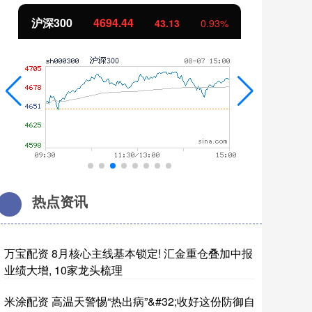
北证50
1134.24
0.93%
11.37
1.01%
热点资讯
万宝配资 8月核心主线基本锁定! 汇金重仓叠加中报
业绩大增, 10家龙头梳理
米涂配资 高温天警惕“热出病”&#32;收好这份防御自