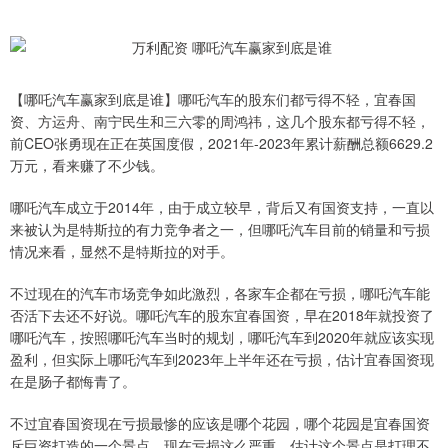
【哪吒汽车赢家到底是谁】哪吒汽车的股东们都亏得不轻，宜春国
资、方运舟、南宁民生和三六零的周鸿祎，这几个股东都亏得不轻，
前CEO张勇现在正在英国度假，2021年-2023年累计薪酬总额6629.2
万元，看来赚了不少钱。
哪吒汽车成立于2014年，由于成立较早，背后又有国资支持，一直以
来被认为是特斯拉的有力竞争者之一，但哪吒汽车目前的销量和亏损
情况来看，显然不是特斯拉的对手。
不过现在的汽车市场竞争如此激烈，各家车企都在亏损，哪吒汽车能
否活下去还不好说。哪吒汽车的股东宜春国资，早在2018年就投资了
哪吒汽车，按照哪吒汽车当时的规划，哪吒汽车到2020年就应该实现
盈利，但实际上哪吒汽车到2023年上半年还在亏损，估计宜春国资现
在是肠子都悔青了。
不过宜春国资现在亏损最惨的应该是哪个花园，哪个花园是宜春国资
斥巨资打造的一个景点，现在亏损这么严重，估计这个景点是打理不