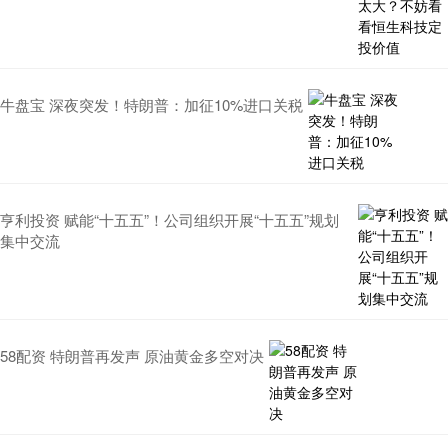
牛盘宝 深夜突发！特朗普：加征10%进口关税
亨利投资 赋能“十五五”！公司组织开展“十五五”规划
集中交流
58配资 特朗普再发声 原油黄金多空对决