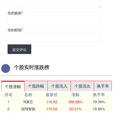
你的昵称
*
你的邮箱
*
提交评论
个股实时涨跌榜
个股跌幅
个股流入
个股流出
换手率
个股涨幅
排名
名称
最新价
涨幅
换手率
1
N展芯
116.52
396.89%
79.39%
2
锐翔智能
110.02
20.21%
16.80%