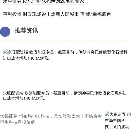
永華证券 以总理称杀死伊朗20名核专家
亨利投资 时政现场说丨焕新人民城市 再“绣”幸福底色
推荐资讯
永旺配资端 欧盟能源专员：截至目前，伊朗冲突已使欧盟化石燃料进
口成本增加140 亿欧元。
大福证券 想布局中国科技，又怕波动太大？不妨看看
恒生科技定投价值