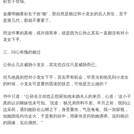
衫女子登场。
金庸明确黄衫女子姓“杨”，那自然是杨过和小龙女的后人所生，至于
是第几代，那就不重要了。
而这件事的真相，或许很简单，就是因为公孙止其实一直都没有对小
龙女下手。
三、问心有愧的杨过
公孙止几次威胁小龙女，其实也仅仅只是威胁而已。
但凡他真的想对小龙女下手，其实早有机会，毕竟当初他见到小龙女
的时候，小龙女可是重伤昏迷的状态，可他是怎么做的？
书中只道：“公孙谷主却也正想获知他未婚夫人的来历，心道：‘这小子
真的认识柳妹也未可知。’说道：‘杨兄弟所料不差。半月之前，我到山
边采药，遇到她卧在山脚之下，身受重伤，气息奄奄。我一加探视，
知她因练内功走火，于是救到谷中，用家传灵药助她调养。说到相识
的因缘，实出偶然。’”