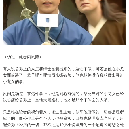
（杨过、甄志丙剧照）
有人说公孙止的风度和绅士是装出来的，这话不假，可若是他在小龙
女面前装了一辈子呢？哪怕后来撕破脸，他也始终没有真的做出强迫
小龙女的事。
反倒是杨过，在这件事上，他是问心有愧的，毕竟当时的小龙女已经
决心嫁给公孙止，是他大闹婚礼，他才是那个不体面的人呐。
只是站在读者的视角看来，杨过是主角，似乎他所做的一切都是理所
应当的，而公孙止是个小人，他被辜负，自然也是理所应当的了，只
能公孙止经历的一切，都不过是武侠小说里身为一个配角的可悲之处