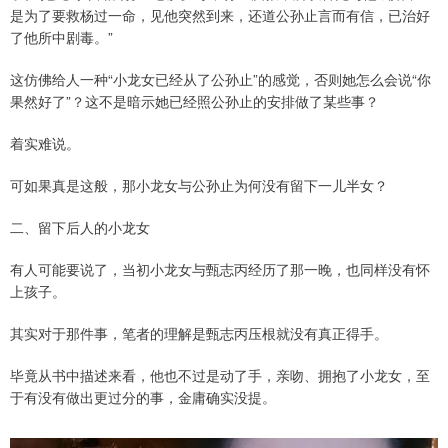
是为了要救杨过一命，见他突然到来，还道公孙止言而有信，已治好
了他所中剧毒。”
这仿佛给人一种“小龙女已经从了公孙止”的感觉，否则她怎么会说“你
果然好了”？这不是暗示她已经照公孙止的安排做了某些事？
着实难说。
可如果真是这般，那小龙女与公孙止为何没有留下一儿半女？
二、留下后人的小龙女
有人可能要说了，当初小龙女与甄志丙经历了那一晚，也同样没有怀
上孩子。
其实对于那件事，笔者的理解是甄志丙压根就没有真正得手。
毕竟从书中描述来看，他也不过是动了手，亲吻、拥抱了小龙女，至
于有没有做出更过分的事，金庸确实没提。