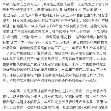
甲级《辐射安全许可证》，6月底正式投入运营。该基地为全球首个核
药全产业链闭环平台，覆盖“同位素制备-核药研发-生产临床-商业
化”全链条，形成从早期研发到临床转化到上市销售的全生命周期管理
能力，研发效率国际领先;解决了核药“卡脖子”难题，100%自主生产破
解进口依赖困局，14 条高标准 GMP 生产线实现多品种、规模化制备
需求;建立全流程智能管理体系，核电级安全与无人化智造，可实现辐
射“零洩漏”，污染“零外排”，职业照射“零超标”，达到全球顶尖核设施
标准;建立世界一流研发生产质量与运营体系，是目前国际范围内核素
种类最全、自动化程度最高的智能工厂之一。该研发及生产基地将进
一步夯实本集团核药产业的基础，加速全球创新研发管线的落地，推
动本集团实现核药产业的高质量发展，培育高价值重磅品种，为本集
团放射性药物的国产化落地奠定坚实的基础。未来，本集团将持续加
强核药抗肿瘤诊疗板块的研发和建设，丰富和完善产品管线及产业布
局，形成以易甘泰钇[Y]微球注射液为核心的核药抗肿瘤诊疗产品集
群，持续夯实本集团在全球核药抗肿瘤诊疗领域领军企业地位。
本集团一直高度重视创新产品和先进技术的研发，以患者需求爲
核心，以科技创新为驱动，针对尚未满足的临床需求，加大对全球创
新产品和先进技术的投入，丰富和完善产品管线及产业布局，采用“全
球化运营布局，双循环经营发展”策略，形成国内国际双循环联动发展