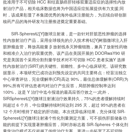
批准用于不可切除 HCC 和结直肠癌肝转移双重适应症的选择性内放
射治疗产品，相关临床数据也将为中国适应症拓展提供有力支援;同
时，该成果彰显了本集团优秀的海外临床注册能力，为后续自研创新
核药产品的海外研发与注册推进奠定重要基础。
SIR-Spheres钇[Y]微球注射液，是一款针对肝脏恶性肿瘤的选择
性内放射治疗产品，采用全球领先的介入技术将钇[Y]树脂微球注入肝
脏肿瘤血管，释放高能量 β 放射线杀灭肿瘤细胞，兼具了放射性药物
和精准介入治疗的双重优势。该产品在美国开展的 DOORwaY90 研
究是美国首个采用分割剂量学技术对不可切除 HCC 患者实施Y 选择
性内放射治疗(SIRT)的关键性、前瞻性、多中心临床研究。该研究数
据显示，本项研究已成功达到预先设定的共同主要终点：经盲法独立
中心审查评估，完全缓解率(CR)高达 90%，最佳总体缓解率(ORR)为
99%;所有可评估患者均对治疗产生应答，局部肿瘤控制率达到
100%，这是 Y 治疗中迄今报道的最高应答疗效之一;此外，
SIRSpheres钇[Y]微球注射液治疗效果持久，75%的患者缓解持续时
间超过 6 个月，中位缓解持续时间达到 295 天，超过 95%的患者在
12 个月时维持了稳定的肝功能。本次优异临床结果，充分体现 SIR-
Spheres钇[Y]微球注射液个性化剂量测定方案，可不损伤肝脏储备功
能的前提下实现显著肿瘤应答，同时亦标志着 SIR-Spheres 个体化剂
量学治疗模式不仅超越了传统治疗方案，更进一步拓宽了不可切除