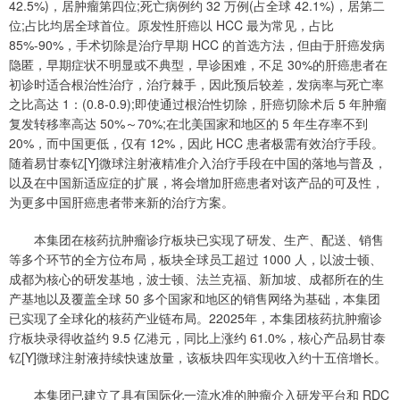
42.5%)，居肿瘤第四位;死亡病例约 32 万例(占全球 42.1%)，居第二
位;占比均居全球首位。原发性肝癌以 HCC 最为常见，占比
85%-90%，手术切除是治疗早期 HCC 的首选方法，但由于肝癌发病
隐匿，早期症状不明显或不典型，早诊困难，不足 30%的肝癌患者在
初诊时适合根治性治疗，治疗棘手，因此预后较差，发病率与死亡率
之比高达 1：(0.8-0.9);即使通过根治性切除，肝癌切除术后 5 年肿瘤
复发转移率高达 50%～70%;在北美国家和地区的 5 年生存率不到
20%，而中国更低，仅有 12%，因此 HCC 患者极需有效治疗手段。
随着易甘泰钇[Y]微球注射液精准介入治疗手段在中国的落地与普及，
以及在中国新适应症的扩展，将会增加肝癌患者对该产品的可及性，
为更多中国肝癌患者带来新的治疗方案。
本集团在核药抗肿瘤诊疗板块已实现了研发、生产、配送、销售
等多个环节的全方位布局，板块全球员工超过 1000 人，以波士顿、
成都为核心的研发基地，波士顿、法兰克福、新加坡、成都所在的生
产基地以及覆盖全球 50 多个国家和地区的销售网络为基础，本集团
已实现了全球化的核药产业链布局。22025年，本集团核药抗肿瘤诊
疗板块录得收益约 9.5 亿港元，同比上涨约 61.0%，核心产品易甘泰
钇[Y]微球注射液持续快速放量，该板块四年实现收入约十五倍增长。
本集团已建立了具有国际化一流水准的肿瘤介入研发平台和 RDC