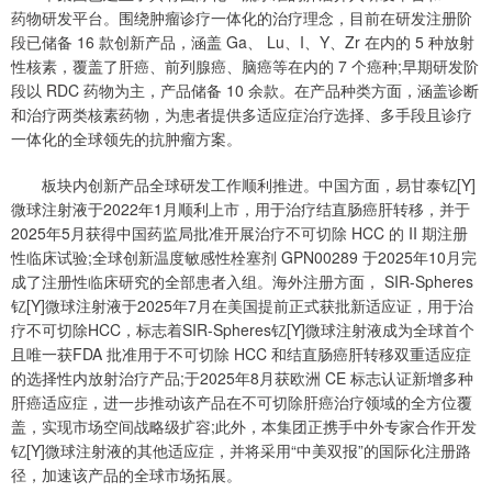
药物研发平台。围绕肿瘤诊疗一体化的治疗理念，目前在研发注册阶
段已储备 16 款创新产品，涵盖 Ga、 Lu、I、Y、Zr 在内的 5 种放射
性核素，覆盖了肝癌、前列腺癌、脑癌等在内的 7 个癌种;早期研发阶
段以 RDC 药物为主，产品储备 10 余款。在产品种类方面，涵盖诊断
和治疗两类核素药物，为患者提供多适应症治疗选择、多手段且诊疗
一体化的全球领先的抗肿瘤方案。
板块内创新产品全球研发工作顺利推进。中国方面，易甘泰钇[Y]
微球注射液于2022年1月顺利上市，用于治疗结直肠癌肝转移，并于
2025年5月获得中国药监局批准开展治疗不可切除 HCC 的 II 期注册
性临床试验;全球创新温度敏感性栓塞剂 GPN00289 于2025年10月完
成了注册性临床研究的全部患者入组。海外注册方面， SIR-Spheres
钇[Y]微球注射液于2025年7月在美国提前正式获批新适应证，用于治
疗不可切除HCC，标志着SIR-Spheres钇[Y]微球注射液成为全球首个
且唯一获FDA 批准用于不可切除 HCC 和结直肠癌肝转移双重适应症
的选择性内放射治疗产品;于2025年8月获欧洲 CE 标志认证新增多种
肝癌适应症，进一步推动该产品在不可切除肝癌治疗领域的全方位覆
盖，实现市场空间战略级扩容;此外，本集团正携手中外专家合作开发
钇[Y]微球注射液的其他适应症，并将采用“中美双报”的国际化注册路
径，加速该产品的全球市场拓展。