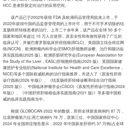
HCC 患者肝脏定向治疗的应用空间。
该产品已于2002年获得 FDA 及欧洲药品管理局批准上市，于
2022年获得中国药品监督管理局的上市许可，用于不可手术切除的结
直肠癌肝转移患者的治疗。上市二十余年来，该产品在全球 50 多个
国家和地区有超过 15 万人次使用，其安全性和有效性获得了广泛的
临床认可，并被巴赛罗那临床肝癌指南(BCLC)、美国国立综合癌症网
络(NCCN)、欧洲肿瘤内科学会(ESMO)肝细胞癌诊断、治疗和随访临
床实践指南(2025 版)、欧洲肝脏研究学会(European Association for
the Study of the Liver，EASL)肝细胞癌指南(2025 版)、英国国家健
康照护专业组织(National Institute for Health and Care Excellence，
NICE)等多个国际权威机构的治疗指南推荐，并进入了《原发性肝癌
诊疗指南(2026 年版)》、《结直肠癌肝转移诊断和综合治疗指南
(2025 版)》、中国临床肿瘤学会(CSCO)《原发性肝癌诊疗指南(2024
年版)》、《中国肝癌肝移植临床实践指南(2021 版)》等多项中国权
威的临床实践指南当中。
根据 GLOBOCAN 2022 年的数据，肝癌全球新发病例约 87 万，
位居肿瘤第六位;死亡病例约 76 万，居第三位。中国国家癌症中心
2024 年全国癌症报告显示，2022 年中国新发肝癌约 37 万例(占全球