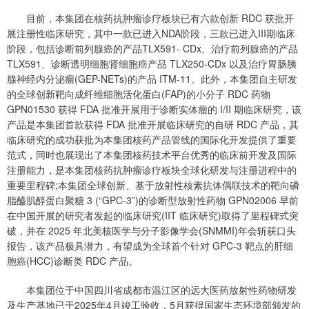
目前，本集团在核药抗肿瘤诊疗板块已有六款创新 RDC 获批开
展注册性临床研究，其中一款已进入NDA阶段，三款已进入III期临床
阶段，包括诊断前列腺癌的产品TLX591- CDx、治疗前列腺癌的产品
TLX591、诊断透明细胞肾细胞癌产品 TLX250-CDx 以及治疗胃肠胰
腺神经内分泌瘤(GEP-NETs)的产品 ITM-11。此外，本集团自主研发
的全球创新靶向成纤维细胞活化蛋白(FAP)的小分子 RDC 药物
GPN01530 获得 FDA 批准开展用于诊断实体瘤的 I/II 期临床研究，该
产品是本集团首款获得 FDA 批准开展临床研究的自研 RDC 产品，其
临床研究的成功获批为本集团核药产品管线的国际化开发提供了重要
范式，同时也展现出了本集团核药技术平台优秀的临床前开发及国际
注册能力，是本集团核药抗肿瘤诊疗板块全球化研发与注册进程中的
重要里程碑;本集团全球创新、基于放射性核素抗体偶联技术的靶向磷
脂醯肌醇蛋白聚糖 3 (“GPC-3”)的诊断型放射性药物 GPN02006 早前
在中国开展的研究者发起的临床研究(IIT 临床研究)取得了里程碑式突
破，并在 2025 年北美核医学与分子影像学会(SNMMI)年会斩获口头
报告，该产品极具潜力，有望成为全球首个针对 GPC-3 靶点的肝细
胞癌(HCC)诊断类 RDC 产品。
本集团位于中国四川省成都市温江区的远大医药放射性药物研发
及生产基地已于2025年4月竣工验收，5月获得国家生态环境部颁发的