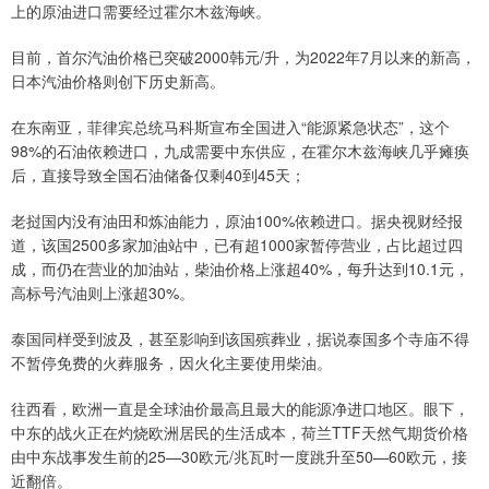
上的原油进口需要经过霍尔木兹海峡。
目前，首尔汽油价格已突破‌2000韩元/升‌，为‌2022年7月‌以来的新高，
日本汽油价格则创下历史新高‌。
在东南亚，菲律宾总统马科斯宣布全国进入“能源紧急状态”，这个
98%的石油依赖进口，九成需要中东供应，在霍尔木兹海峡几乎瘫痪
后，直接导致全国石油储备仅剩40到45天；
老挝国内没有油田和炼油能力，原油100%依赖进口。据央视财经报
道，该国2500多家加油站中，已有超1000家暂停营业，占比超过四
成，而仍在营业的加油站，柴油价格上涨超40%，每升达到10.1元，
高标号汽油则上涨超30%。
泰国同样受到波及，甚至影响到该国殡葬业，据说泰国多个寺庙不得
不暂停免费的火葬服务，因火化主要使用柴油。
往西看，欧洲一直是全球油价最高且最大的能源净进口地区。眼下，
中东的战火正在灼烧欧洲居民的生活成本，荷兰TTF天然气期货价格
由中东战事发生前的25—30欧元/兆瓦时一度跳升至50—60欧元，接
近翻倍。