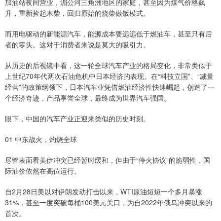
加油站夜间营业，湄公河三角洲地区的家庭，甚至因为煤气价格飙
升，重新捡起木柴，回归原始的烧柴做饭模式。
而用电驱动的新能源汽车，能源成本要远远低于燃油车，甚至只有后
者的零头。这对于消费者来说是莫大的吸引力。
从历史的后视镜中看，这一轮全球汽车产业的格局变化，非常类似于
上世纪70年代两次石油危机中日本经济的表现。在“科技立国”、“减量
经营”的政策纲领下，日本汽车业凭借燃油经济性快速崛起，创造了一
个经济奇迹，产品享誉全球，最终成为世界汽车强国。
眼下，中国的汽车产业正迎来类似的历史时刻。
01 中东战火，灼烧全球
尽管表面看美伊冲突已经暂时缓和，但由于“停火协议”的脆弱性，国
际油价依然在高位运行。
自2月28日美以对伊朗发动打击以来，WTI原油短短一个多月暴涨
31%，甚至一度突破每桶100美元关口，为自2022年俄乌冲突以来的
首次。