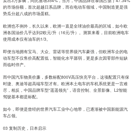
卖出3万多辆，同比激增354%，当月，中国品牌在泰国占据了47.34%
的市场份额，首次超越日系品牌，而在电动车领域，中国制造更是强
势瓜分超八成的市场蛋糕。
欧洲也不例外，长久以来，欧洲一直是全球油价最高的区域，如今欧
洲各国油价几乎达到2欧元/升（16元/升）。测算来看，目前欧洲电车
使用成本仅有油车的1/3。
即便当地拥有宝马、大众、雷诺等世界级汽车豪强，但欧洲车企的电
动车型不仅售价高配置低，智能化水平孱弱，更是多次因零部件短缺
而临时停产。
而中国汽车物美价廉，多数标配800V高压快充平台，这项配置只有保
时捷、奥迪等超高端车型才有。欧洲本土电车的车机系统更是一言难
尽，相反，中国品牌车型“遥遥领先”，语音控制、全景影像、L2智能
驾驶基本都是标配。
如今，即便是曾经的世界汽车工业中心地带，已逐渐被中国新能源汽
车占领。
03 复制历史，日本启示