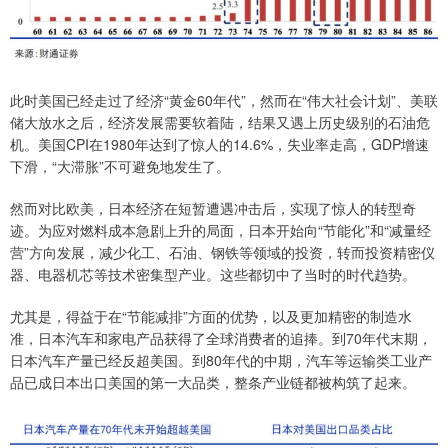
此时美国已经走过了经济“黄金60年代”，然而在“伟大社会计划”、美联
储大放水之后，经济发展需要软着陆，结果又遇上历史级别的石油危
机。美国CPI在1980年达到了惊人的14.6%，失业率走高，GDP增速
下滑，“大滞胀”不可避免地发生了。
然而对比欧美，日本经济在短暂遭遇冲击后，实现了惊人的转型奇
迹。为应对燃料成本急剧上升的局面，日本开始向“节能化”和“减量经
营”方向发展，减少化工、石油、钢铁等领域的投资，转而投资精密仪
器、电器机芯等技术密集型产业。这些都切中了当时的时代趋势。
尤其是，得益于在“节能减排”方面的优势，以及更加精密的制造水
准，日本汽车和家电产品获得了全球消费者的追捧。到70年代末期，
日本汽车产量已经反超美国。到80年代的中期，汽车等运输类工业产
品已成日本出口美国的第一大品类，整条产业链都被构筑了起来。