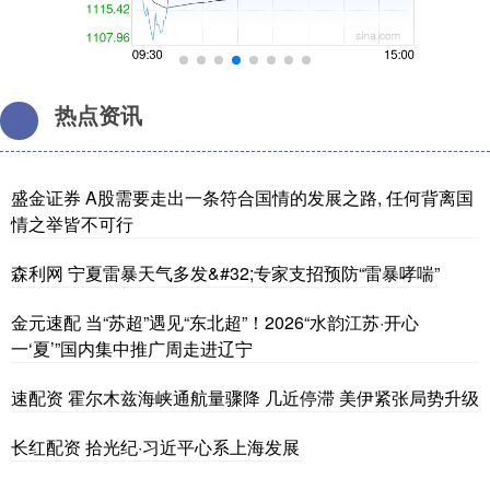
热点资讯
盛金证券 A股需要走出一条符合国情的发展之路, 任何背离国
情之举皆不可行
森利网 宁夏雷暴天气多发&#32;专家支招预防“雷暴哮喘”
金元速配 当“苏超”遇见“东北超”！2026“水韵江苏·开心
一‘夏’”国内集中推广周走进辽宁
速配资 霍尔木兹海峡通航量骤降 几近停滞 美伊紧张局势升级
长红配资 拾光纪·习近平心系上海发展