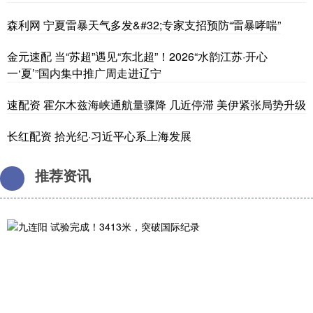
森利网 宁夏雷暴天气多发&#32;专家支招预防“雷暴哮喘”
金元速配 当“苏超”遇见“东北超”！2026“水韵江苏·开心
一‘夏’”国内集中推广周走进辽宁
速配资 霍尔木兹海峡通航量骤降 几近停滞 美伊紧张局势升级
长红配资 拾光纪·习近平心系上海发展
推荐资讯